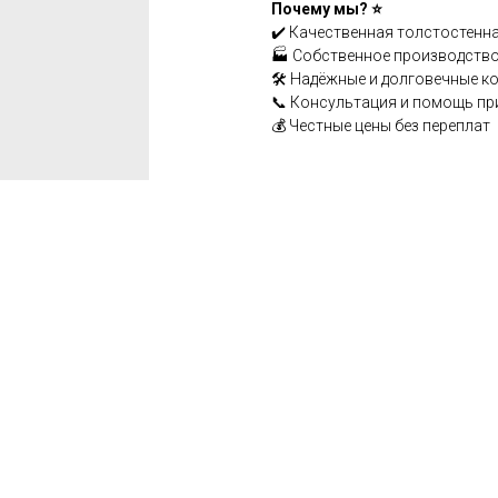
Почему мы? ⭐
✔️ Качественная толстостенна
🏭 Собственное производство
🛠️ Надёжные и долговечные к
📞 Консультация и помощь пр
💰 Честные цены без переплат