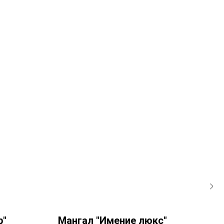
р"
Мангал "Имение люкс"
Ман