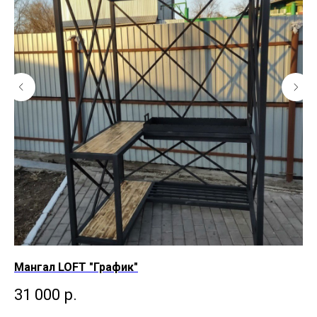
Мангал LOFT "График"
Ма
31 000
р.
3