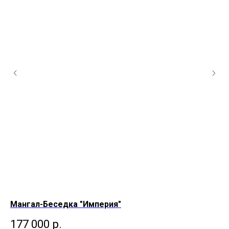
Мангал-Беседка "Империя"
Ма
177 000
р.
4