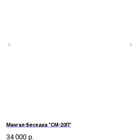
Мангал-Беседка "СМ-20П"
Ма
34 000
р.
1