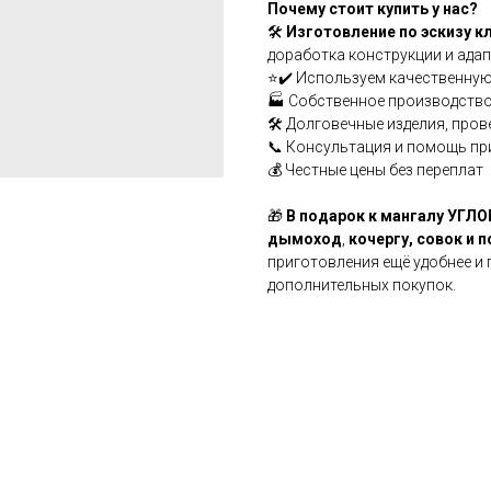
Почему стоит купить у нас?
🛠
Изготовление по эскизу к
доработка конструкции и адап
⭐✔️ Используем качественную
🏭 Собственное производство
🛠️ Долговечные изделия, про
📞 Консультация и помощь пр
💰 Честные цены без переплат
🎁
В подарок к мангалу УГЛ
дымоход
,
кочергу, совок и 
приготовления ещё удобнее и
дополнительных покупок.