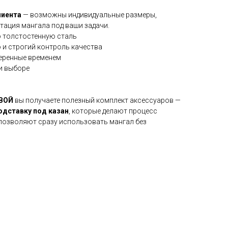
лиента
— возможны индивидуальные размеры,
тация мангала под ваши задачи.
 толстостенную сталь
 и строгий контроль качества
веренные временем
и выборе
ОВОЙ
вы получаете полезный комплект аксессуаров —
подставку под казан
, которые делают процесс
 позволяют сразу использовать мангал без