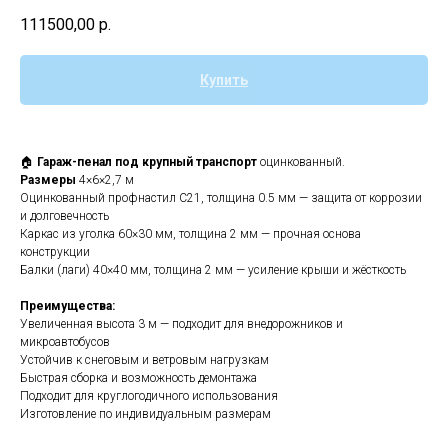
111500,00
р.
Купить
🏠
Гараж-пенал под крупный транспорт
оцинкованный.
Размеры
4×6×2,7 м
Оцинкованный профнастил С21, толщина 0.5 мм — защита от коррозии
и долговечность
Каркас из уголка 60×30 мм, толщина 2 мм — прочная основа
конструкции
Балки (лаги) 40×40 мм, толщина 2 мм — усиление крыши и жёсткость
Преимущества:
Увеличенная высота 3 м — подходит для внедорожников и
микроавтобусов
Устойчив к снеговым и ветровым нагрузкам
Быстрая сборка и возможность демонтажа
Подходит для круглогодичного использования
Изготовление по индивидуальным размерам