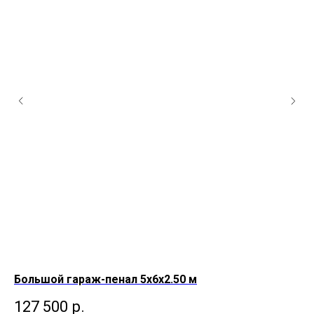
Большой гараж-пенал 5х6х2.50 м
Бо
127 500
р.
1