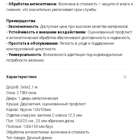
•
Обработка антисептиком
: Включена в стоимость — защита от влаги и
гниения, что значительно увеличивает срок службы.
Преимущества:
•
Экономичность
: Доступная цена при высоком качестве материалов.
•
Устойчивость к внешним воздействиям
: Оцинкованный профлист
и антисептическая обработка обеспечивают долговечность и надежность.
•
Простота в обслуживании
: Легкость в уходе и поддержании
конструктивной целостности.
•
Универсальность
: Возможность адаптации под индивидуальные
потребности.желанию.
Характеристики
ДхШхВ: 3x6x2,1 м
Окна: 2 ПВХ окна
Дверь: 1 дверь металлическая
Крыша: Двускатная, оцинкованный профлист
Каркас: брусок 100/50мм
Отделка снаружи: вагонка C класса 12,5 мм
Пол: 150/25 см., 25 мм обрезная доска
Полозья: 100х150 мм брус
Обработка антисептиком: включена в стоимость
Тип товара: Дачный домик