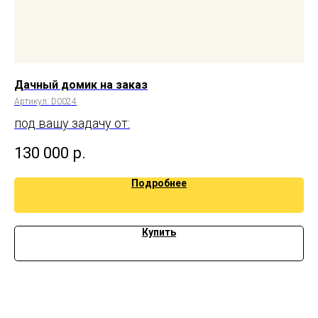
Дачный домик на заказ
Да
Артикул:
D0024
Арт
под вашу задачу от:
130 000
р.
2
Вну
Подробнее
Бе
Тип
Купить