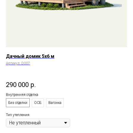
Дачный домик 5х6 м
Да
Артикул:
D007
Арт
по
290 000
р.
1
Внутренняя отделка
Без отделки
ОСБ
Вагонка
Тип утепления