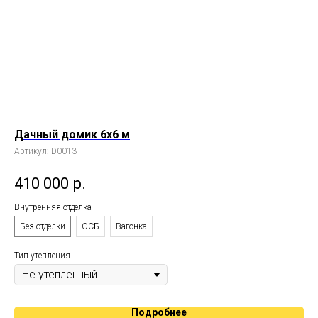
Дачный домик 6х6 м
Да
Артикул:
D0013
Арт
410 000
р.
1
Внутренняя отделка
Вну
Без отделки
ОСБ
Вагонка
Бе
Тип утепления
Тип
Подробнее