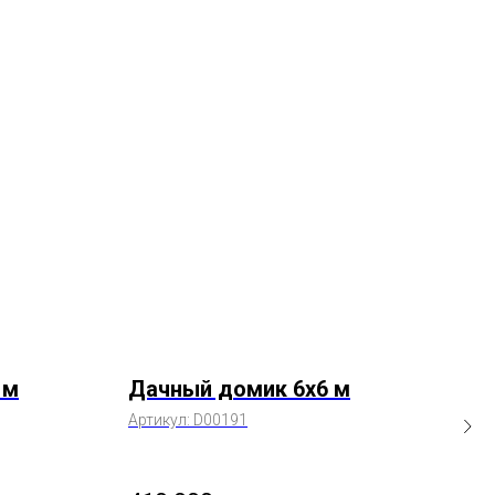
 м
Дачный домик 6х6 м
Да
Артикул:
D00191
Арти