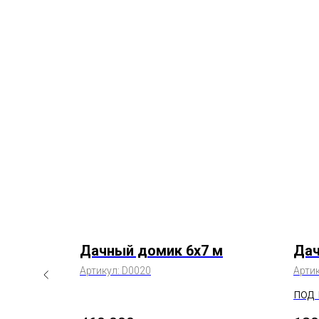
 м
Дачный домик 6х7 м
Дач
Артикул:
D0020
Арти
под 