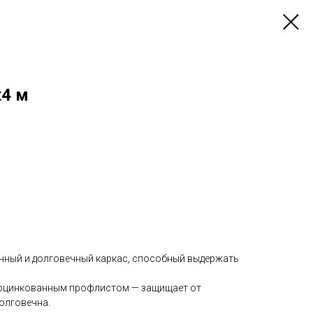
х4 м
очный и долговечный каркас, способный выдержать
а оцинкованным профлистом — защищает от
олговечна.