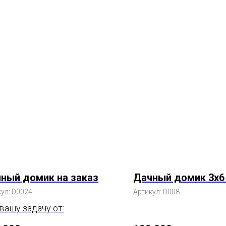
ный домик на заказ
Дачный домик 3х6
кул:
D0024
Артикул:
D008
вашу задачу от: