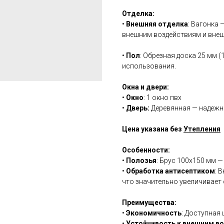
Отделка:
•
Внешняя отделка
: Вагонка 
внешним воздействиям и внеш
•
Пол
: Обрезная доска 25 мм 
использования.
Окна и двери:
•
Окно
: 1 окно пвх
•
Дверь:
Деревянная — надежна
Цена указана без
Утепления
Особенности:
•
Полозья
: Брус 100x150 мм 
•
Обработка антисептиком
: 
что значительно увеличивает
Преимущества:
•
Экономичность
: Доступная
•
Устойчивость к внешним в