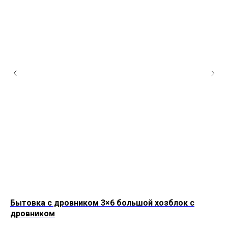
Бытовка с дровником 3×6 большой хозблок с
Бы
дровником
да