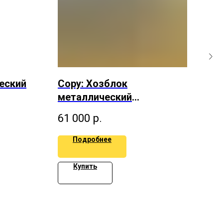
еский
Copy: Хозблок
Хо
металлический
дву
двухскатный 2.5х3 м
61 000
р.
75
Подробнее
Купить