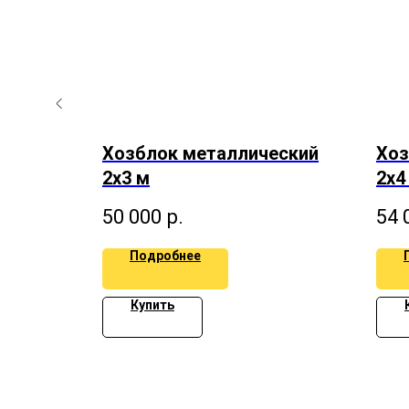
еский
Хозблок металлический
Хоз
 м
2х3 м
2х4
50 000
р.
54 
Подробнее
Купить