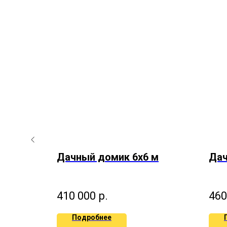
 м
Дачный домик 6х6 м
Дач
410 000
р.
460
Подробнее