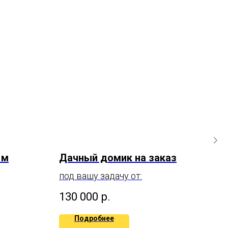
 м
Дачный домик на заказ
Да
под вашу задачу от:
130 000
р.
46
Подробнее