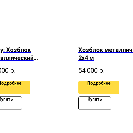
y: Хозблок
Хозблок металлич
аллический
2х4 м
хскатный 2.5х3 м
000
р.
54 000
р.
Подробнее
Подробнее
Купить
Купить