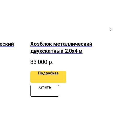
еский
Хозблок металлический
Co
двухскатный 2.0х4 м
ме
дв
83 000
р.
56
Подробнее
Купить