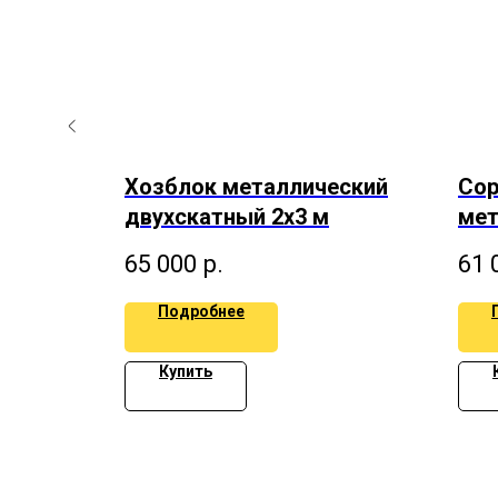
еский
Хозблок металлический
Cop
 м
двухскатный 2х3 м
мет
дву
65 000
р.
61 
Подробнее
Купить