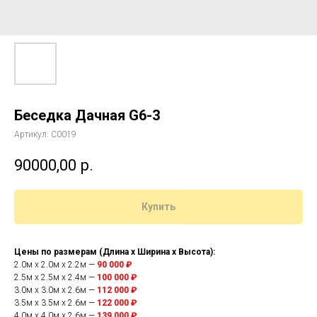
Беседка Дачная G6-3
Артикул:
C0019
90000,00
р.
Купить
Цены по размерам (Длина x Ширина x Высота):
2.0м x 2.0м x 2.2м —
90 000 ₽
2.5м x 2.5м x 2.4м —
100 000 ₽
3.0м x 3.0м x 2.6м —
112 000 ₽
3.5м x 3.5м x 2.6м —
122 000 ₽
4.0м x 4.0м x 2.6м —
139 000 ₽