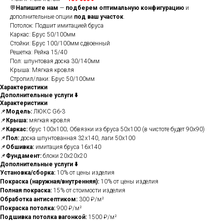
💬
Напишите нам
—
подберем оптимальную конфигурацию
и
дополнительные опции
под ваш участок
.
Потолок: Подшит имитацией бруса
Каркас: Брус 50/100мм
Стойки: Брус 100/100мм сдвоенный
Решетка: Рейка 15/40
Пол: шпунтовая доска 30/140мм
Крыша: Мягкая кровля
Стропил/лаки: Брус 50/100мм
Характеристики
Дополнительные услуги ⬇️
Характеристики
📌
Модель:
ЛЮКС G6-3
📌
Крыша:
мягкая кровля
📌
Каркас:
брус 100х100; Обвязки из бруса 50х100 (в чистоте будет 90х90)
📌
Пол:
доска шпунтованная 32х140, лаги 50х100
📌
Обшивка:
имитация бруса 16х140
📌
Фундамент:
блоки 20х20х20
Дополнительные услуги ⬇️
Установка/сборка:
10% от цены изделия
Покраска (наружная/внутренняя):
10% от цены изделия
Полная покраска:
15% от стоимости изделия
Обработка антисептиком:
300 ₽/м²
Покраска потолка:
900 ₽/м²
Подшивка потолка вагонкой:
1500 ₽/м²