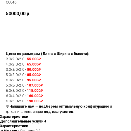
C0046
50000,00
р.
Купить
Цены по размерам (Длина x Ширина x Высота):
3.0х2.0х2.0 -
55.000₽
4.0х2.0х2.0 -
65.000₽
3.0х3.0х2.0 -
80.000₽
5.0х2.0х2.0 -
85.000₽
6.0х2.0х2.0 -
95.000₽
5.0х3.0х2.0 -
107.000₽
6.0х3.0х2.0 -
115.000₽
6.0х4.0х2.0 -
160.000₽
6.0х5.0х2.0 -
190.000₽
💬
Напишите нам
—
подберем оптимальную конфигурацию
и
дополнительные опции
под ваш участок
.
Характеристики
Дополнительные услуги ⬇️
Характеристики