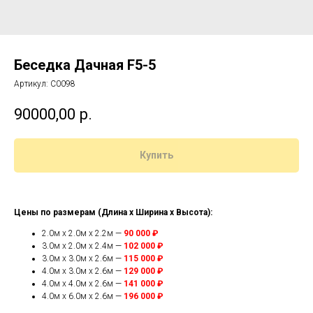
Беседка Дачная F5-5
Артикул:
C0098
90000,00
р.
Купить
Цены по размерам (Длина x Ширина x Высота):
2.0м x 2.0м x 2.2м —
90 000 ₽
3.0м x 2.0м x 2.4м —
102 000 ₽
3.0м x 3.0м x 2.6м —
115 000 ₽
4.0м x 3.0м x 2.6м —
129 000 ₽
4.0м x 4.0м x 2.6м —
141 000 ₽
4.0м x 6.0м x 2.6м —
196 000 ₽