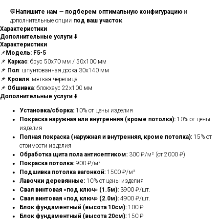
💬
Напишите нам
—
подберем оптимальную конфигурацию
и
дополнительные опции
под ваш участок
.
Характеристики
Дополнительные услуги ⬇️
Характеристики
📌
Модель: F5-5
📌
Каркас
: брус 50х70 мм / 50х100 мм
📌
Пол
: шпунтованная доска 30х140 мм
📌
Кровля
: мягкая черепица
📌
Обшивка
: блокхаус 22х100 мм
Дополнительные услуги ⬇️
Установка/сборка:
10% от цены изделия
Покраска наружная или внутренняя (кроме потолка):
10% от цены
изделия
Полная покраска (наружная и внутренняя, кроме потолка):
15% от
стоимости изделия
Обработка щита пола антисептиком:
300 ₽/м² (от 2000 ₽)
Покраска потолка:
900 ₽/м²
Подшивка потолка вагонкой:
1500 ₽/м²
Лавочки деревянные:
10% от цены изделия
Свая винтовая «под ключ» (1.5м):
3900 ₽/шт.
Свая винтовая «под ключ» (2.0м):
4900 ₽/шт.
Блок фундаментный (высота 10см):
100 ₽
Блок фундаментный (высота 20см):
150 ₽