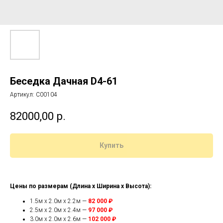
Беседка Дачная D4-61
Артикул:
C00104
82000,00
р.
Купить
Цены по размерам (Длина x Ширина x Высота):
1.5м x 2.0м x 2.2м —
82 000 ₽
2.5м x 2.0м x 2.4м —
97 000 ₽
3.0м x 2.0м x 2.6м —
102 000 ₽