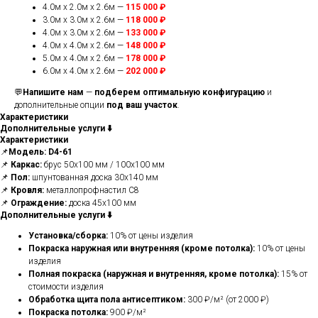
4.0м x 2.0м x 2.6м —
115 000 ₽
3.0м x 3.0м x 2.6м —
118 000 ₽
4.0м x 3.0м x 2.6м —
133 000 ₽
4.0м x 4.0м x 2.6м —
148 000 ₽
5.0м x 4.0м x 2.6м —
178 000 ₽
6.0м x 4.0м x 2.6м —
202 000 ₽
💬
Напишите нам
—
подберем оптимальную конфигурацию
и
дополнительные опции
под ваш участок
.
Характеристики
Дополнительные услуги ⬇️
Характеристики
📌
Модель: D4-61
📌
Каркас:
брус 50х100 мм / 100х100 мм
📌
Пол:
шпунтованная доска 30х140 мм
📌
Кровля:
металлопрофнастил С8
📌
Ограждение:
доска 45х100 мм
Дополнительные услуги ⬇️
Установка/сборка:
10% от цены изделия
Покраска наружная или внутренняя (кроме потолка):
10% от цены
изделия
Полная покраска (наружная и внутренняя, кроме потолка):
15% от
стоимости изделия
Обработка щита пола антисептиком:
300 ₽/м² (от 2000 ₽)
Покраска потолка:
900 ₽/м²